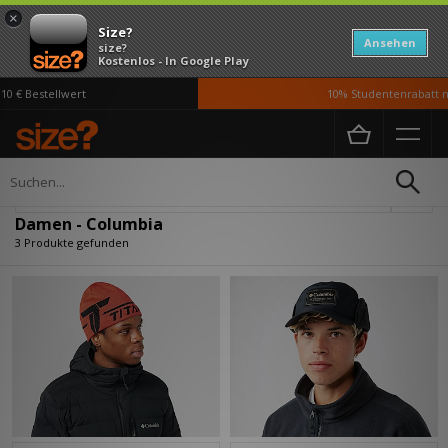
×
Size?
Ansehen
size?
Kostenlos - In Google Play
 € Bestellwert
10% Studentenrabatt mi
Home
Damen
Verfeinern
Damen - Columbia
3 Produkte gefunden