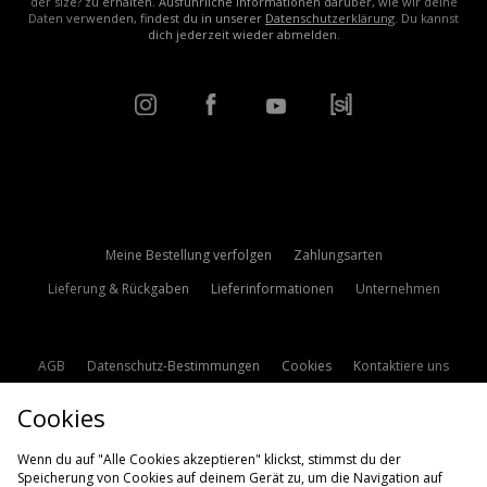
der size? zu erhalten. Ausführliche Informationen darüber, wie wir deine
Daten verwenden, findest du in unserer
Datenschutzerklärung
. Du kannst
dich jederzeit wieder abmelden.
Meine Bestellung verfolgen
Zahlungsarten
Lieferung & Rückgaben
Lieferinformationen
Unternehmen
AGB
Datenschutz-Bestimmungen
Cookies
Kontaktiere uns
Studentenrabatt
Affiliate werden
Cookie Einstellungen
Cookies
Modern Slavery Statement
Wenn du auf "Alle Cookies akzeptieren" klickst, stimmst du der
Speicherung von Cookies auf deinem Gerät zu, um die Navigation auf