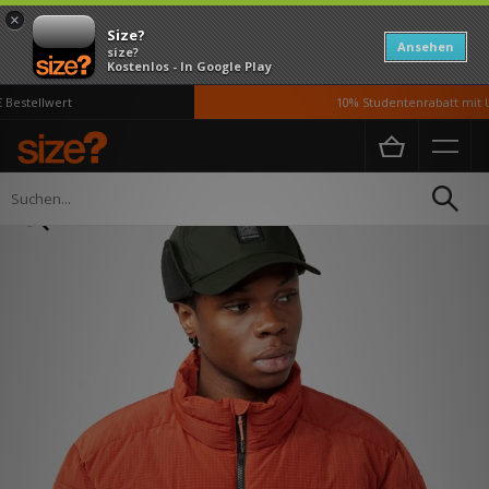
×
Size?
Ansehen
size?
Kostenlos - In Google Play
estellwert
10% Studentenrabatt mit UN
Home
Damen
Accessoires
Kopfbedeckung