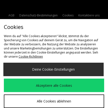
AGB
Datenschutz-Bestimmungen
Cookies
Kontaktiere uns
Studentenrabatt
Affiliate werden
Cookie Einstellungen
Cookies
Modern Slavery Statement
Wenn du auf "Alle Cookies akzeptieren" klickst, stimmst du der
Speicherung von Cookies auf deinem Gerät zu, um die Navigation auf
der Website zu verbessern, die Nutzung der Website zu analysieren
und unsere Marketingbemühungen zu unterstützen. Die Einstellungen
können jederzeit in den Cookie-Einstellungen angepasst werden. Sieh
dir unsere
Cookie-Richtlinien
Lieferung Nach
Deine Cookie-Einstellungen
Deutschland
Wir akzeptieren die folgenden Zahlungsmethoden
Akzeptiere alle Cookies
Besuchen Sie unsere Unternehmens-Website auf
www.jdplc.com
Alle Cookies ablehnen
Copyright © 2026 size? Alle Rechte vorbehalten.