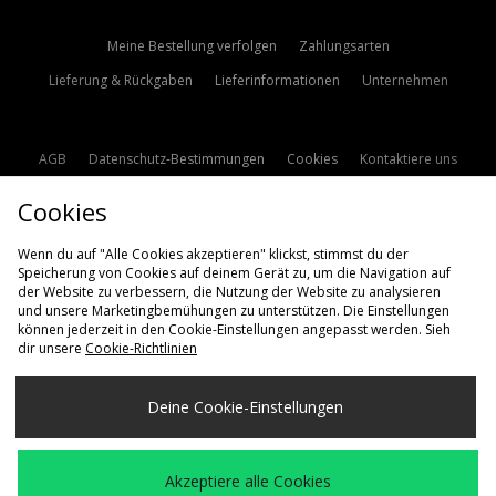
Meine Bestellung verfolgen
Zahlungsarten
Lieferung & Rückgaben
Lieferinformationen
Unternehmen
AGB
Datenschutz-Bestimmungen
Cookies
Kontaktiere uns
Studentenrabatt
Affiliate werden
Cookie Einstellungen
Cookies
Modern Slavery Statement
Wenn du auf "Alle Cookies akzeptieren" klickst, stimmst du der
Speicherung von Cookies auf deinem Gerät zu, um die Navigation auf
der Website zu verbessern, die Nutzung der Website zu analysieren
und unsere Marketingbemühungen zu unterstützen. Die Einstellungen
können jederzeit in den Cookie-Einstellungen angepasst werden. Sieh
dir unsere
Cookie-Richtlinien
Lieferung Nach
Deine Cookie-Einstellungen
Deutschland
Wir akzeptieren die folgenden Zahlungsmethoden
Akzeptiere alle Cookies