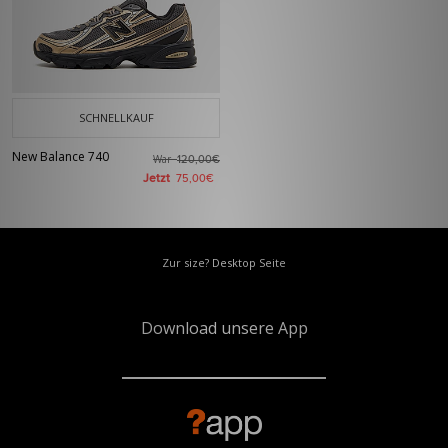
SCHNELLKAUF
New Balance 740
War
120,00€
Jetzt
75,00€
Zur size? Desktop Seite
Download unsere App