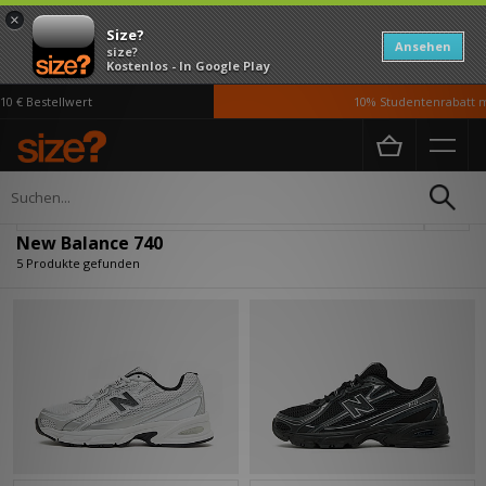
×
Size?
Ansehen
size?
Kostenlos - In Google Play
 € Bestellwert
10% Studentenrabatt mi
Home
New Balance 740
Verfeinern
New Balance 740
5 Produkte gefunden