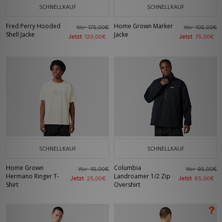
SCHNELLKAUF
SCHNELLKAUF
Fred Perry Hooded
Home Grown Marker
War
War
175,00€
105,00€
Shell Jacke
Jacke
Jetzt
Jetzt
120,00€
75,00€
SCHNELLKAUF
SCHNELLKAUF
Home Grown
Columbia
War
War
45,00€
95,00€
Hermano Ringer T-
Landroamer 1/2 Zip
Jetzt
Jetzt
25,00€
65,00€
Shirt
Overshirt