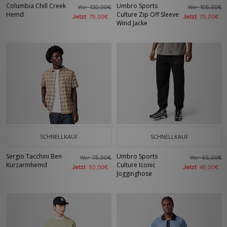
Columbia Chill Creek
Umbro Sports
War
War
130,00€
105,00€
Hemd
Culture Zip Off Sleeve
Jetzt
Jetzt
75,00€
75,00€
Wind Jacke
SCHNELLKAUF
SCHNELLKAUF
Sergio Tacchini Ben
Umbro Sports
War
War
75,00€
65,00€
Kurzarmhemd
Culture Iconic
Jetzt
Jetzt
50,00€
45,00€
Jogginghose