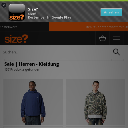
×
Size?
Ansehen
size?
Kostenlos - In Google Play
wert
10% Studentenrabatt mit UNiDAYS
Home
Herren
Kleidung
Verfeinern
Sale | Herren - Kleidung
137 Produkte gefunden