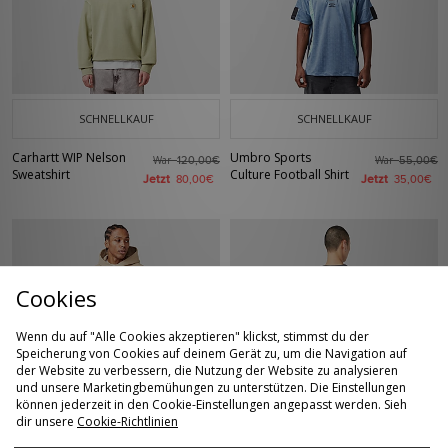
SCHNELLKAUF
SCHNELLKAUF
Carhartt WIP Nelson
Umbro Sports
War
War
120,00€
55,00€
Sweatshirt
Culture Football Shirt
Jetzt
Jetzt
80,00€
35,00€
Cookies
Wenn du auf "Alle Cookies akzeptieren" klickst, stimmst du der
Speicherung von Cookies auf deinem Gerät zu, um die Navigation auf
der Website zu verbessern, die Nutzung der Website zu analysieren
und unsere Marketingbemühungen zu unterstützen. Die Einstellungen
können jederzeit in den Cookie-Einstellungen angepasst werden. Sieh
SCHNELLKAUF
SCHNELLKAUF
dir unsere
Cookie-Richtlinien
Oakley Soho Gen
Dickies Payson
War
War
135,00€
55,00€