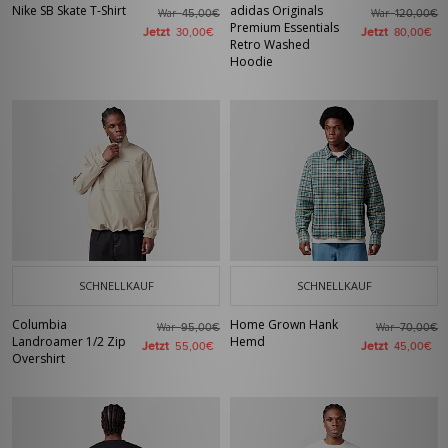
Nike SB Skate T-Shirt
adidas Originals
War
War
45,00€
120,00€
Premium Essentials
Jetzt
Jetzt
30,00€
80,00€
Retro Washed
Hoodie
SCHNELLKAUF
SCHNELLKAUF
Columbia
Home Grown Hank
War
War
95,00€
70,00€
Landroamer 1/2 Zip
Hemd
Jetzt
Jetzt
55,00€
45,00€
Overshirt