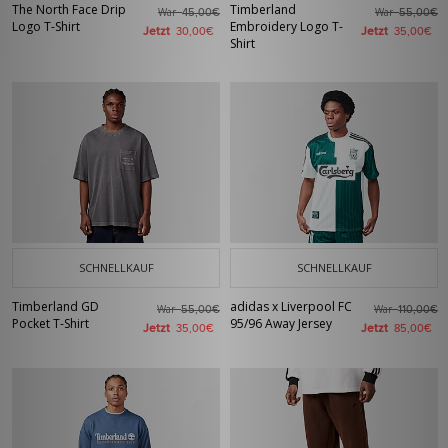
The North Face Drip
Timberland
War
War
45,00€
55,00€
Logo T-Shirt
Embroidery Logo T-
Jetzt
Jetzt
30,00€
35,00€
Shirt
SCHNELLKAUF
SCHNELLKAUF
Timberland GD
adidas x Liverpool FC
War
War
55,00€
110,00€
Pocket T-Shirt
95/96 Away Jersey
Jetzt
Jetzt
35,00€
85,00€