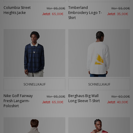
Columbia Street
Timberland
War
War
95,00€
55,00€
Heights Jacke
Embroidery Logo T-
Jetzt
Jetzt
65,00€
35,00€
Shirt
SCHNELLKAUF
SCHNELLKAUF
Nike Golf Fairway
Berghaus Big Wall
War
War
95,00€
60,00€
Fresh Langarm-
Long Sleeve T-Shirt
Jetzt
Jetzt
65,00€
40,00€
Poloshirt