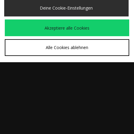
Hoodie
Double Layer T-Shirt
Jetzt
Jetzt
90,00€
35,00€
Deine Cookie-Einstellungen
Akzeptiere alle Cookies
Alle Cookies ablehnen
SCHNELLKAUF
SCHNELLKAUF
Henri Lloyd
Umbro Sports
War
War
70,00€
70,00€
Dartmouth Pique T-
Culture Iconic Hoodie
Jetzt
Jetzt
45,00€
45,00€
Shirt