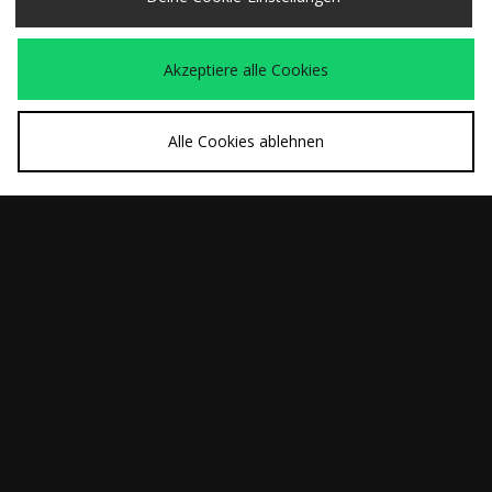
Akzeptiere alle Cookies
Alle Cookies ablehnen
SCHNELLKAUF
SCHNELLKAUF
adidas Originals BW
adidas Originals BW
150,00€
150,00€
Army
Army Decon