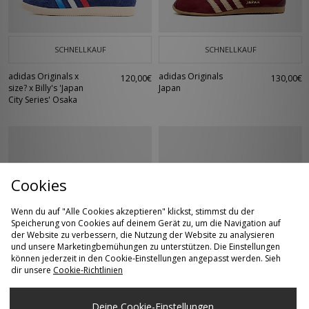
SCHNELLKAUF
SCHNELLKAUF
adidas Originals x
adidas Originals
120,00€
130,00€
size? x Billy's 'Japan
Japan
City Series' Osaka
Cookies
Wenn du auf "Alle Cookies akzeptieren" klickst, stimmst du der
Speicherung von Cookies auf deinem Gerät zu, um die Navigation auf
der Website zu verbessern, die Nutzung der Website zu analysieren
und unsere Marketingbemühungen zu unterstützen. Die Einstellungen
SCHNELLKAUF
SCHNELLKAUF
können jederzeit in den Cookie-Einstellungen angepasst werden. Sieh
dir unsere
Cookie-Richtlinien
adidas Originals BW
adidas Originals
150,00€
130,00€
Army
Japan Lux
Deine Cookie-Einstellungen