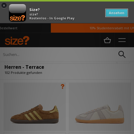
×
Size?
Ansehen
size?
Kostenlos - In Google Play
wert
10% Studentenrabatt mit UNiDAYS
Home
Herren
Verfeinern
Herren - Terrace
102 Produkte gefunden