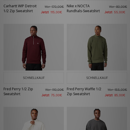
Carhartt WIP Detroit
Nike x NOCTA
War
War
170,00€
80,00€
1/2 Zip Sweatshirt
Rundhals-Sweatshirt
Jetzt
Jetzt
115,00€
55,00€
SCHNELLKAUF
SCHNELLKAUF
Fred Perry 1/2 Zip
Fred Perry Waffle 1/2
War
War
110,00€
155,00€
Sweatshirt
Zip Sweatshirt
Jetzt
Jetzt
75,00€
85,00€