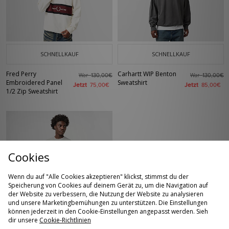
SCHNELLKAUF
SCHNELLKAUF
Fred Perry
Carhartt WIP Benton
War
War
130,00€
130,00€
Embroidered Panel
Sweatshirt
Jetzt
Jetzt
75,00€
85,00€
1/2 Zip Sweatshirt
Cookies
Wenn du auf "Alle Cookies akzeptieren" klickst, stimmst du der
Speicherung von Cookies auf deinem Gerät zu, um die Navigation auf
der Website zu verbessern, die Nutzung der Website zu analysieren
und unsere Marketingbemühungen zu unterstützen. Die Einstellungen
SCHNELLKAUF
können jederzeit in den Cookie-Einstellungen angepasst werden. Sieh
dir unsere
Cookie-Richtlinien
Nike x NOCTA
War
80,00€