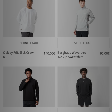
SCHNELLKAUF
SCHNELLKAUF
Oakley FGL Slick Crew
Berghaus Wavertree
140,00€
95,00€
6.0
1/2 Zip Sweatshirt