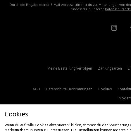
Durch die Eingabe deiner E-Mail-Adresse stimmst du zu, Mitteilungen von de
findest du in unserer
Datenschutzerkl
Meine Bestellung verfolgen
Zahlungsarten
L
AGB
Datenschutz-Bestimmungen
Cookies
Kontakt
Modern
Cookies
Wenn du auf "Alle Cookies akzeptieren" klickst, stimmst du der Speicherung
Marketingbemühungen zu unterstützen. Die Einstellungen können jederzeit i