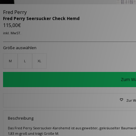
Fred Perry
Fred Perry Seersucker Check Hemd
115,00€
inkl. MwST.
Größe auswählen
M
L
XL
Zum Wa
Zur W
Beschreibung
Das Fred Perry Seersucker-Karohemd ist aus gewebter, gekräuselter Baumwolle
1,83 m groß und trägt Größe M.