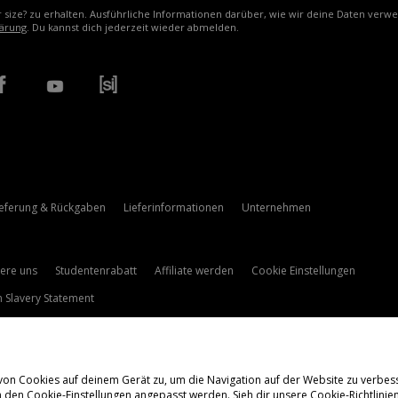
r size? zu erhalten. Ausführliche Informationen darüber, wie wir deine Daten verw
ärung
. Du kannst dich jederzeit wieder abmelden.
ieferung & Rückgaben
Lieferinformationen
Unternehmen
iere uns
Studentenrabatt
Affiliate werden
Cookie Einstellungen
 Slavery Statement
 von Cookies auf deinem Gerät zu, um die Navigation auf der Website zu verbes
n den Cookie-Einstellungen angepasst werden. Sieh dir unsere
Cookie-Richtlinie