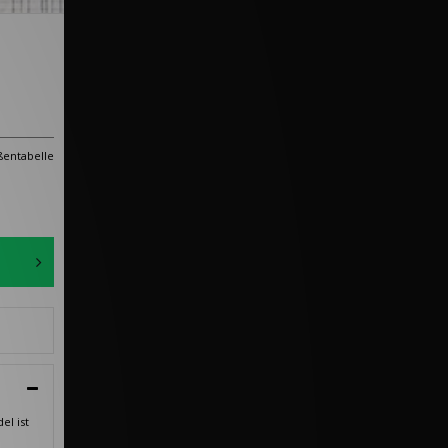
entabelle
el ist