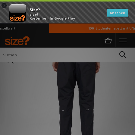
×
Size?
Ansehen
size?
Kostenlos - In Google Play
ellwert
10% Studentenrabatt mit UNiD
Home
Herren
Kleidung
Trainingshosen