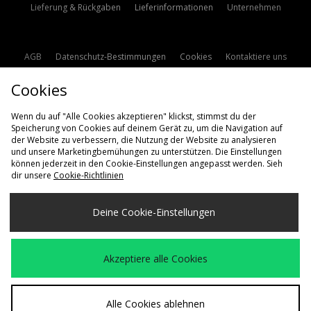
Lieferung & Rückgaben
Lieferinformationen
Unternehmen
AGB
Datenschutz-Bestimmungen
Cookies
Kontaktiere uns
Studentenrabatt
Affiliate werden
Cookie Einstellungen
Cookies
Modern Slavery Statement
Wenn du auf "Alle Cookies akzeptieren" klickst, stimmst du der
Speicherung von Cookies auf deinem Gerät zu, um die Navigation auf
der Website zu verbessern, die Nutzung der Website zu analysieren
und unsere Marketingbemühungen zu unterstützen. Die Einstellungen
können jederzeit in den Cookie-Einstellungen angepasst werden. Sieh
dir unsere
Cookie-Richtlinien
Lieferung Nach
Deine Cookie-Einstellungen
Deutschland
Wir akzeptieren die folgenden Zahlungsmethoden
Akzeptiere alle Cookies
Besuchen Sie unsere Unternehmens-Website auf
www.jdplc.com
Alle Cookies ablehnen