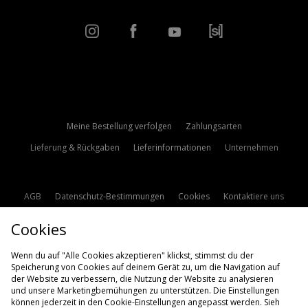
Meine Bestellung verfolgen
Zahlungsarten
Lieferung & Rückgaben
Lieferinformationen
Unternehmen
AGB
Datenschutz-Bestimmungen
Cookies
Kontaktiere uns
Studentenrabatt
Affiliate werden
Cookie Einstellungen
Cookies
Modern Slavery Statement
Wenn du auf "Alle Cookies akzeptieren" klickst, stimmst du der
Speicherung von Cookies auf deinem Gerät zu, um die Navigation auf
der Website zu verbessern, die Nutzung der Website zu analysieren
und unsere Marketingbemühungen zu unterstützen. Die Einstellungen
können jederzeit in den Cookie-Einstellungen angepasst werden. Sieh