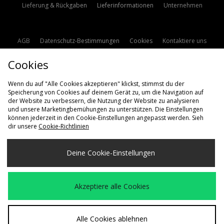
Lieferung & Rückgaben
Lieferinformationen
Unternehmen
AGB
Datenschutz-Bestimmungen
Cookies
Kontaktiere uns
Studentenrabatt
Affiliate werden
Cookie Einstellungen
Cookies
Modern Slavery Statement
Wenn du auf "Alle Cookies akzeptieren" klickst, stimmst du der
Speicherung von Cookies auf deinem Gerät zu, um die Navigation auf
der Website zu verbessern, die Nutzung der Website zu analysieren
und unsere Marketingbemühungen zu unterstützen. Die Einstellungen
können jederzeit in den Cookie-Einstellungen angepasst werden. Sieh
dir unsere
Cookie-Richtlinien
Lieferung Nach
Deine Cookie-Einstellungen
Deutschland
Wir akzeptieren die folgenden Zahlungsmethoden
Akzeptiere alle Cookies
Besuchen Sie unsere Unternehmens-Website auf
www.jdplc.com
Alle Cookies ablehnen