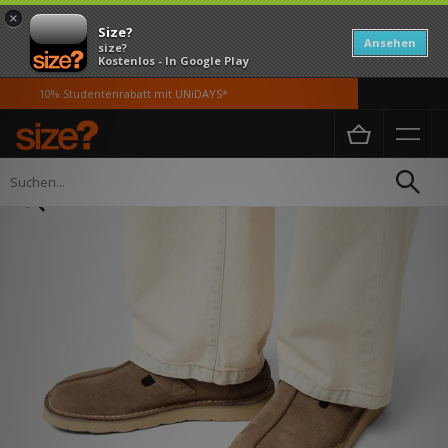
×
Size?
Ansehen
size?
Kostenlos - In Google Play
10% Studentenrabatt mit UNiDAYS*
Home
Herren
Schuhe