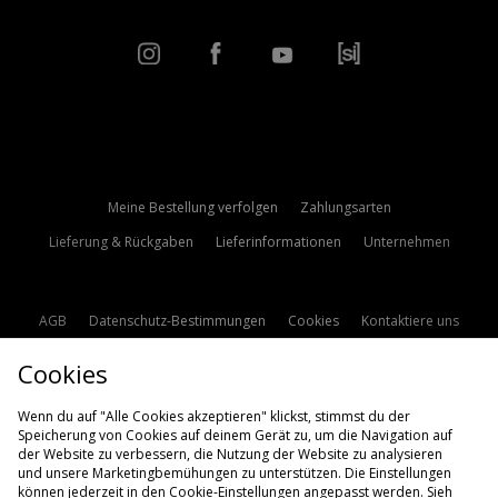
Meine Bestellung verfolgen
Zahlungsarten
Lieferung & Rückgaben
Lieferinformationen
Unternehmen
AGB
Datenschutz-Bestimmungen
Cookies
Kontaktiere uns
Studentenrabatt
Affiliate werden
Cookie Einstellungen
Cookies
Modern Slavery Statement
Wenn du auf "Alle Cookies akzeptieren" klickst, stimmst du der
Speicherung von Cookies auf deinem Gerät zu, um die Navigation auf
der Website zu verbessern, die Nutzung der Website zu analysieren
und unsere Marketingbemühungen zu unterstützen. Die Einstellungen
können jederzeit in den Cookie-Einstellungen angepasst werden. Sieh