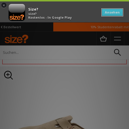
×
Size?
Ansehen
size?
Kostenlos - In Google Play
 Bestellwert
10% Studentenrabatt mit 
Home
Herren
Schuhe
Dieser Artikel ist von Promos ausgeschlossen