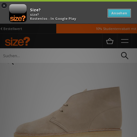
×
Size?
Ansehen
size?
Kostenlos - In Google Play
Bestellwert
10% Studentenrabatt mit U
Home
Herren
Schuhe