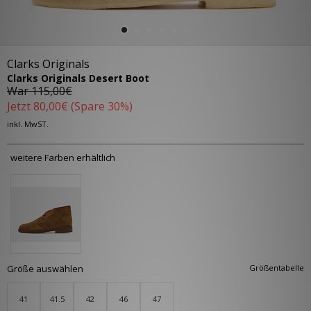
Clarks Originals
Clarks Originals Desert Boot
War
115,00€
Jetzt
80,00€
(Spare 30%)
inkl. MwST.
weitere Farben erhältlich
Größe auswählen
Größentabelle
41
41.5
42
46
47