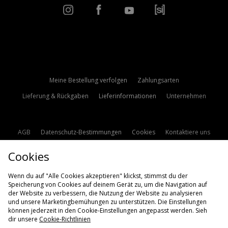
Meine Bestellung verfolgen
Zahlungsarten
Lieferung & Rückgaben
Lieferinformationen
Unternehmen
AGB
Datenschutz-Bestimmungen
Cookies
Kontaktiere uns
Studentenrabatt
Affiliate werden
Cookie Einstellungen
Cookies
Modern Slavery Statement
Wenn du auf "Alle Cookies akzeptieren" klickst, stimmst du der
Speicherung von Cookies auf deinem Gerät zu, um die Navigation auf
der Website zu verbessern, die Nutzung der Website zu analysieren
und unsere Marketingbemühungen zu unterstützen. Die Einstellungen
können jederzeit in den Cookie-Einstellungen angepasst werden. Sieh
dir unsere
Cookie-Richtlinien