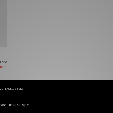
7,00€
,00€
ize? Desktop Seite
oad unsere App