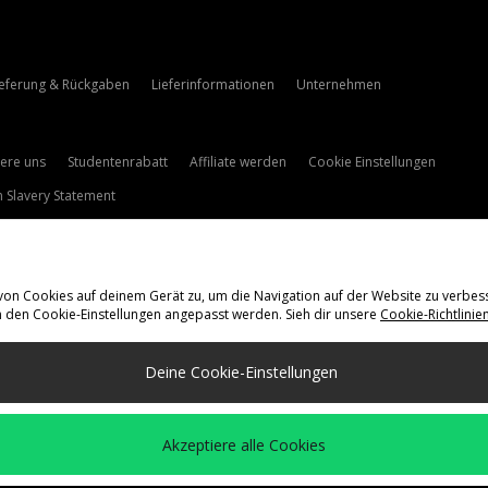
ieferung & Rückgaben
Lieferinformationen
Unternehmen
iere uns
Studentenrabatt
Affiliate werden
Cookie Einstellungen
 Slavery Statement
 von Cookies auf deinem Gerät zu, um die Navigation auf der Website zu verbes
n den Cookie-Einstellungen angepasst werden. Sieh dir unsere
Cookie-Richtlinie
ieferung Nach
Deine Cookie-Einstellungen
and
ie folgenden Zahlungsmethoden
Akzeptiere alle Cookies