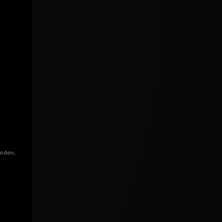
enden,