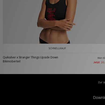
SCHNELLKAUF
Quiksilver x Stranger Things Upside Down
War
4
Bikinioberteil
Jetzt
20
Zur s
Downl