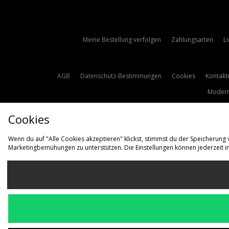
Meine Bestellung verfolgen
Zahlungsarten
L
AGB
Datenschutz-Bestimmungen
Cookies
Kontakt
Modern
Cookies
Wenn du auf "Alle Cookies akzeptieren" klickst, stimmst du der Speicherung
Marketingbemühungen zu unterstützen. Die Einstellungen können jederzeit i
L
Deutschl
Wir akzeptieren d