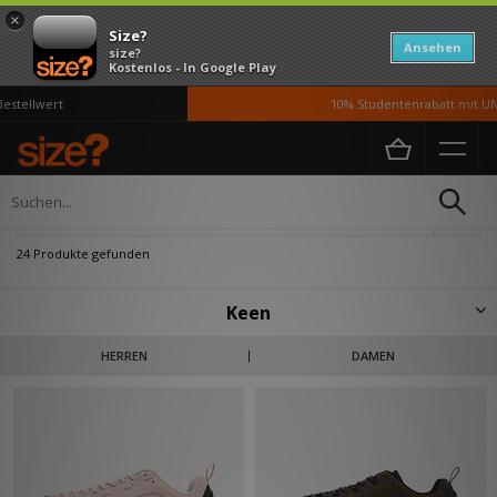
×
Size?
Ansehen
size?
Kostenlos - In Google Play
llwert
10% Studentenrabatt mit UNiDA
Home
Keen
Verfeinern
24 Produkte gefunden
Keen
Keen startete 2003 als Schuh- und Accessoire-Marke für den Outdoor-
HERREN
DAMEN
Bereich und wurde schnell für seine charakteristische Newport-Sandale
sowie eine breite Palette an robusten Silhouetten bekannt. Ursprünglich
für wasserbasierte Outdoor-Aktivitäten entwickelt, bietet ihr Sortiment
einen Rundumschutz, während spezielle orthesenfreundliche Designs
diese Schuhe für die Langstrecke ausstatten. Obwohl diese Schuhe aus
der bergigen Umgebung von Portland, Oregon, stammen, bieten sie dir
Schutz, wo auch immer du dich befindest. Ob beim Wandern,