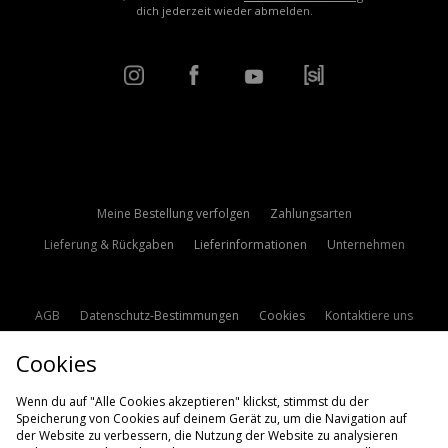
dich jederzeit wieder abmelden.
Meine Bestellung verfolgen
Zahlungsarten
Lieferung & Rückgaben
Lieferinformationen
Unternehmen
AGB
Datenschutz-Bestimmungen
Cookies
Kontaktiere uns
Studentenrabatt
Affiliate werden
Cookie Einstellungen
Cookies
Modern Slavery Statement
Wenn du auf "Alle Cookies akzeptieren" klickst, stimmst du der
Speicherung von Cookies auf deinem Gerät zu, um die Navigation auf
der Website zu verbessern, die Nutzung der Website zu analysieren