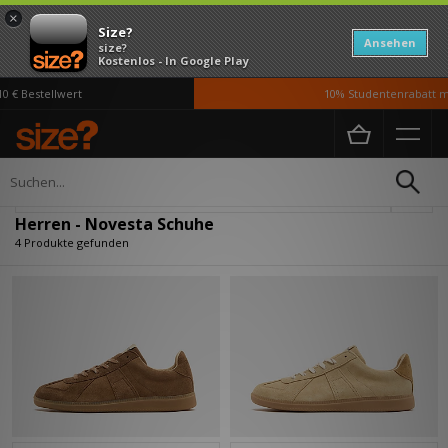
×
Size?
Ansehen
size?
Kostenlos - In Google Play
 € Bestellwert
10% Studentenrabatt mi
Home
Herren
Schuhe
Verfeinern
Herren - Novesta Schuhe
4 Produkte gefunden