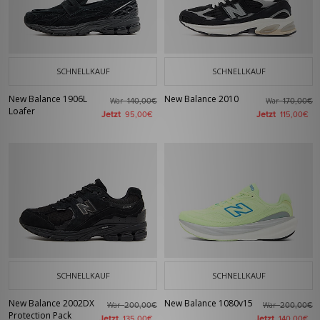
SCHNELLKAUF
SCHNELLKAUF
New Balance 1906L
New Balance 2010
War
War
140,00€
170,00€
Loafer
Jetzt
Jetzt
95,00€
115,00€
SCHNELLKAUF
SCHNELLKAUF
New Balance 2002DX
New Balance 1080v15
War
War
200,00€
200,00€
Protection Pack
Jetzt
Jetzt
135,00€
140,00€