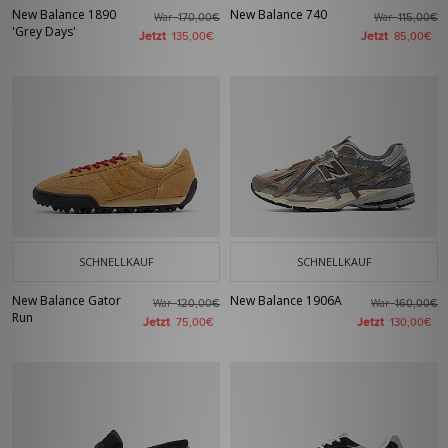
New Balance 1890
New Balance 740
War
War
170,00€
115,00€
'Grey Days'
Jetzt
Jetzt
135,00€
85,00€
SCHNELLKAUF
SCHNELLKAUF
New Balance Gator
New Balance 1906A
War
War
120,00€
160,00€
Run
Jetzt
Jetzt
75,00€
130,00€