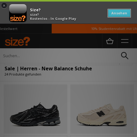
×
Size?
Ansehen
size?
Kostenlos - In Google Play
llwert
10% Studentenrabatt mit UNiDA
Home
Herren
Schuhe
Verfeinern
Sale | Herren - New Balance Schuhe
24 Produkte gefunden