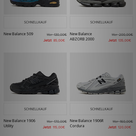
SCHNELLKAUF
SCHNELLKAUF
New Balance 509
New Balance
War
War
130,00€
200,00€
ABZORB 2000
Jetzt
Jetzt
85,00€
135,00€
SCHNELLKAUF
SCHNELLKAUF
New Balance 1906
New Balance 1906R
War
War
170,00€
160,00€
Utility
Cordura
Jetzt
Jetzt
115,00€
120,00€