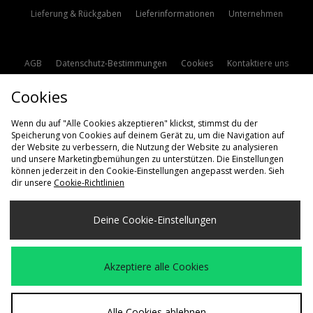
Lieferung & Rückgaben
Lieferinformationen
Unternehmen
AGB
Datenschutz-Bestimmungen
Cookies
Kontaktiere uns
Studentenrabatt
Affiliate werden
Cookie Einstellungen
Cookies
Modern Slavery Statement
Wenn du auf "Alle Cookies akzeptieren" klickst, stimmst du der
Speicherung von Cookies auf deinem Gerät zu, um die Navigation auf
der Website zu verbessern, die Nutzung der Website zu analysieren
und unsere Marketingbemühungen zu unterstützen. Die Einstellungen
können jederzeit in den Cookie-Einstellungen angepasst werden. Sieh
dir unsere
Cookie-Richtlinien
Lieferung Nach
Deine Cookie-Einstellungen
Deutschland
Wir akzeptieren die folgenden Zahlungsmethoden
Akzeptiere alle Cookies
Besuchen Sie unsere Unternehmens-Website auf
www.jdplc.com
Alle Cookies ablehnen