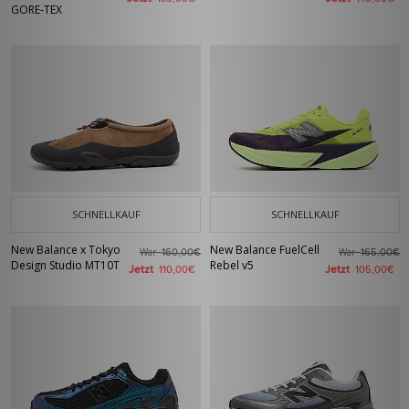
GORE-TEX
SCHNELLKAUF
SCHNELLKAUF
New Balance x Tokyo
New Balance FuelCell
War
War
160,00€
165,00€
Design Studio MT10T
Rebel v5
Jetzt
Jetzt
110,00€
105,00€