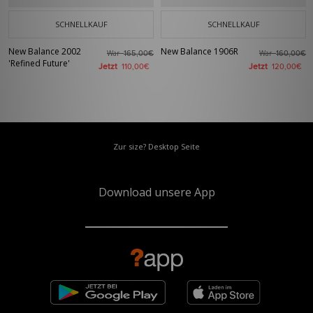
SCHNELLKAUF
SCHNELLKAUF
New Balance 2002
New Balance 1906R
War
War
165,00€
160,00€
'Refined Future'
Jetzt
Jetzt
110,00€
120,00€
Zur size? Desktop Seite
Download unsere App