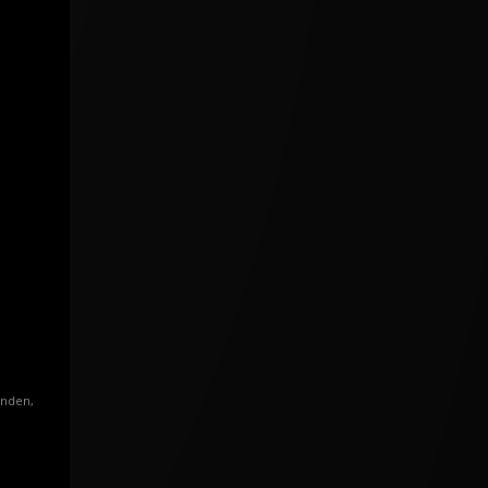
enden,