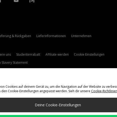
ieferung & Rückgaben
Lieferinformationen
Unternehmen
iere uns
Studentenrabatt
Affiliate werden
Cookie Einstellungen
 Slavery Statement
 von Cookies auf deinem Gerät zu, um die Navigation auf der Website zu verbes
n den Cookie-Einstellungen angepasst werden. Sieh dir unsere
Cookie-Richtlinie
ieferung Nach
Deine Cookie-Einstellungen
and