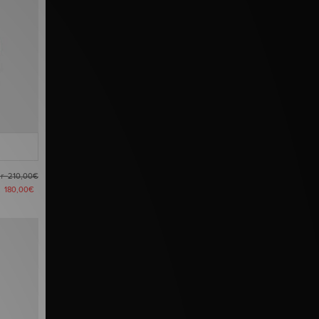
ar
210,00€
t
180,00€