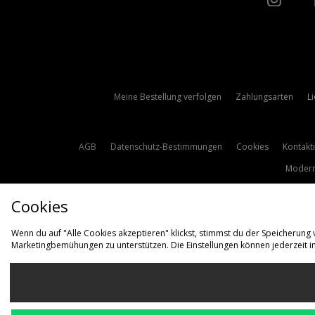
Meine Bestellung verfolgen
Zahlungsarten
L
AGB
Datenschutz-Bestimmungen
Cookies
Kontakt
Modern
Cookies
Wenn du auf "Alle Cookies akzeptieren" klickst, stimmst du der Speicherung
Marketingbemühungen zu unterstützen. Die Einstellungen können jederzeit i
L
Deutschl