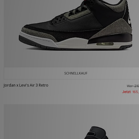
SCHNELLKAUF
Jordan x Levi's Air 3 Retro
War
21
Jetzt
165