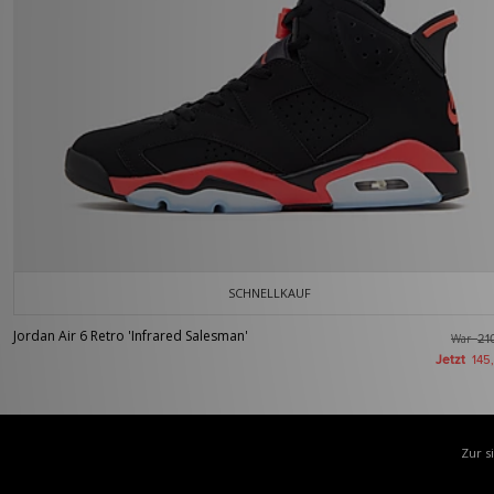
SCHNELLKAUF
Jordan Air 6 Retro 'Infrared Salesman'
War
21
Jetzt
145
Zur s