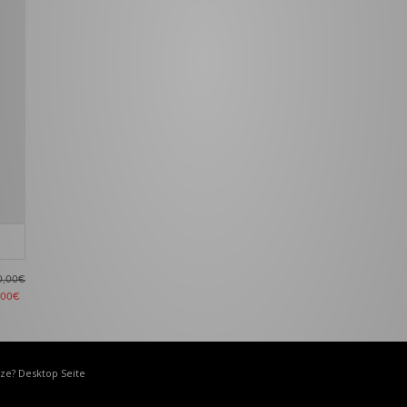
0,00€
,00€
ize? Desktop Seite