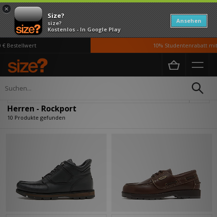
×
Size?
Ansehen
size?
Kostenlos - In Google Play
 Bestellwert
10% Studentenrabatt mit 
Home
Herren
Verfeinern
Herren - Rockport
10 Produkte gefunden