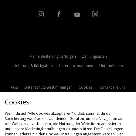
Meine Bestellung verfolgen
Zahlungsarten
Lieferung & Rückgaben
Lieferinformationen
Unternehmen
AGB
Datenschutz-Bestimmungen
Cookies
Kontaktiere uns
Studentenrabatt
Affiliate werden
Cookie Einstellungen
Cookies
Modern Slavery Statement
Wenn du auf "Alle Cookies akzeptieren" klickst, stimmst du der
Speicherung von Cookies auf deinem Gerät zu, um die Navigation auf
der Website zu verbessern, die Nutzung der Website zu analysieren
und unsere Marketingbemühungen zu unterstützen. Die Einstellungen
können jederzeit in den Cookie-Einstellungen angepasst werden. Sieh