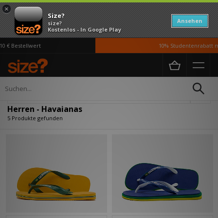
×
Size?
Ansehen
size?
Kostenlos - In Google Play
€ Bestellwert
10% Studentenrabatt mi
Home
Herren
Verfeinern
Herren - Havaianas
5 Produkte gefunden