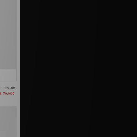
ar
115,00€
zt
70,00€