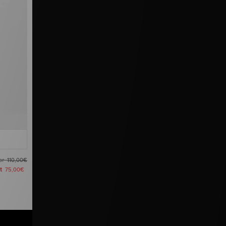
ar
110,00€
zt
75,00€