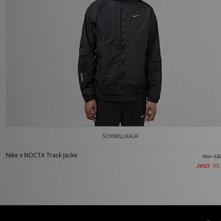
SCHNELLKAUF
Nike x NOCTA Track Jacke
War
13
Jetzt
95