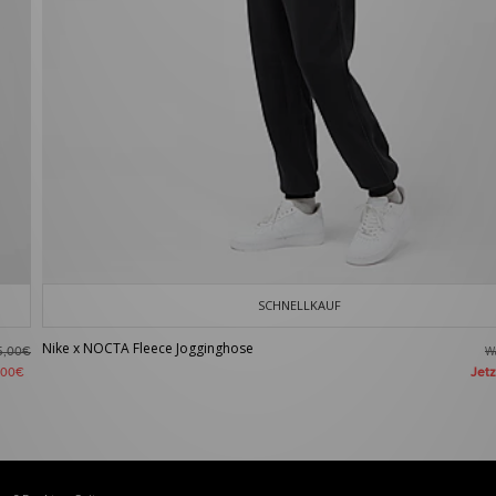
SCHNELLKAUF
Nike x NOCTA Fleece Jogginghose
W
5,00€
Jet
,00€