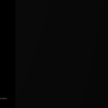
enden,