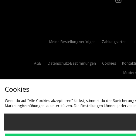
Meine Bestellung verfolgen
Zahlungsarten
L
AGB
Datenschutz-Bestimmungen
Cookies
Kontakt
Modern
Cookies
Wenn du auf "Alle Cookies akzeptieren" klickst, stimmst du der Speicherung
Marketingbemühungen zu unterstützen. Die Einstellungen können jederzeit i
L
Deutschl