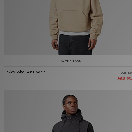
SCHNELLKAUF
Oakley Soho Gen Hoodie
War
13
Jetzt
90