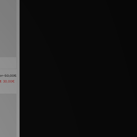
ar
50,00€
zt
30,00€