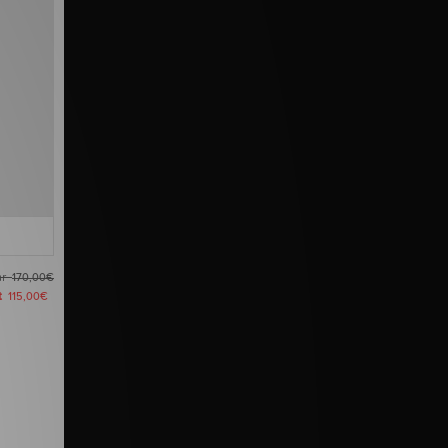
ar
170,00€
zt
115,00€