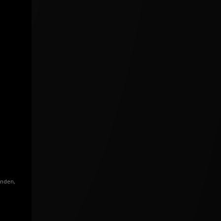
enden,