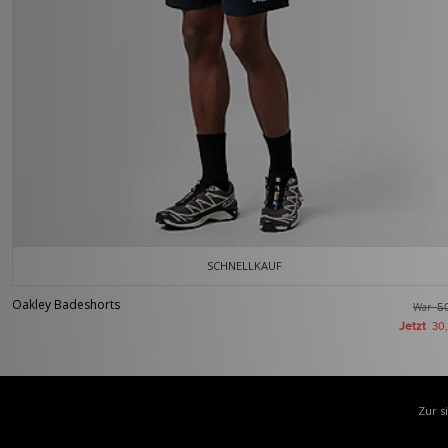
SCHNELLKAUF
Oakley Badeshorts
War
5
Jetzt
30
Zur s