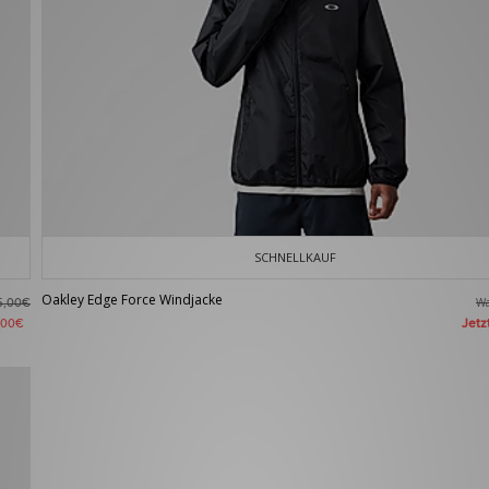
SCHNELLKAUF
Oakley Edge Force Windjacke
W
5,00€
Jet
,00€