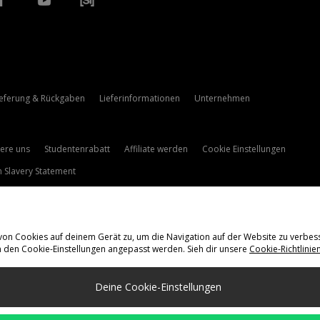
ieferung & Rückgaben
Lieferinformationen
Unternehmen
iere uns
Studentenrabatt
Affiliate werden
Cookie Einstellungen
 Slavery Statement
 von Cookies auf deinem Gerät zu, um die Navigation auf der Website zu verbes
n den Cookie-Einstellungen angepasst werden. Sieh dir unsere
Cookie-Richtlinie
ieferung Nach
Deine Cookie-Einstellungen
and