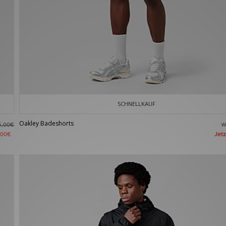
SCHNELLKAUF
Oakley Badeshorts
W
5,00€
Jet
,00€