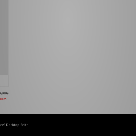
0,00€
,00€
ize? Desktop Seite