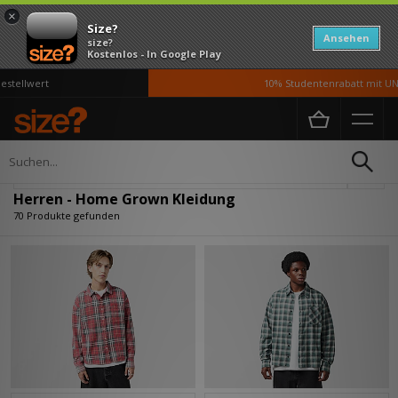
×
Size?
Ansehen
size?
Kostenlos - In Google Play
lwert
10% Studentenrabatt mit UNiDAY
Home
Herren
Kleidung
Verfeinern
Herren - Home Grown Kleidung
70 Produkte gefunden