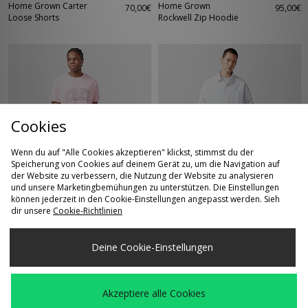
Home Grown Carter
Home Grown
70,00€
95,00€
Loose Shorts
Rockwell Zip Hoodie
Cookies
Wenn du auf "Alle Cookies akzeptieren" klickst, stimmst du der
Speicherung von Cookies auf deinem Gerät zu, um die Navigation auf
SCHNELLKAUF
SCHNELLKAUF
der Website zu verbessern, die Nutzung der Website zu analysieren
und unsere Marketingbemühungen zu unterstützen. Die Einstellungen
Home Grown
Home Grown Jasper
können jederzeit in den Cookie-Einstellungen angepasst werden. Sieh
War
War
45,00€
70,00€
International Ringer
Hemd
dir unsere
Cookie-Richtlinien
Jetzt
Jetzt
20,00€
45,00€
T-Shirt
Deine Cookie-Einstellungen
Akzeptiere alle Cookies