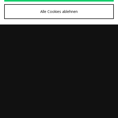
Alle Cookies ablehnen
SCHNELLKAUF
SCHNELLKAUF
Home Grown
Home Grown
War
War
45,00€
50,00€
Hermano Ringer T-
International Ringer
Jetzt
Jetzt
25,00€
25,00€
Shirt
T-Shirt
SCHNELLKAUF
SCHNELLKAUF
Home Grown
Home Grown Franko
War
War
45,00€
50,00€