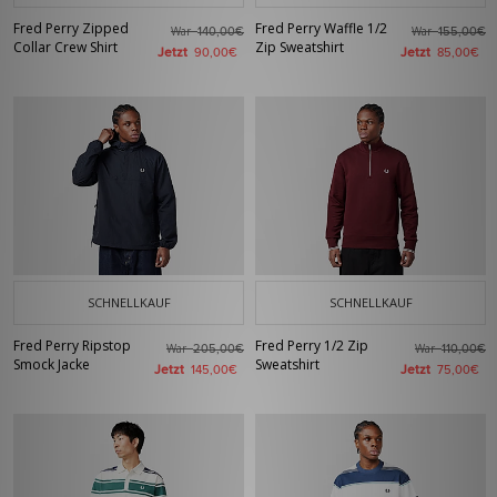
Fred Perry Zipped
Fred Perry Waffle 1/2
War
War
140,00€
155,00€
Collar Crew Shirt
Zip Sweatshirt
Jetzt
Jetzt
90,00€
85,00€
SCHNELLKAUF
SCHNELLKAUF
Fred Perry Ripstop
Fred Perry 1/2 Zip
War
War
205,00€
110,00€
Smock Jacke
Sweatshirt
Jetzt
Jetzt
145,00€
75,00€