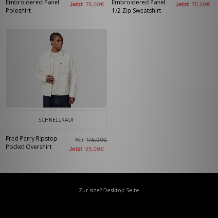
Embroidered Panel
Embroidered Panel
Jetzt
Jetzt
75,00€
75,00€
Poloshirt
1/2 Zip Sweatshirt
SCHNELLKAUF
Fred Perry Ripstop
War
175,00€
Pocket Overshirt
Jetzt
95,00€
Zur size? Desktop Seite