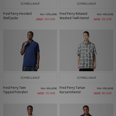
SCHNELLKAUF
SCHNELLKAUF
Fred Perry Hooded
Fred Perry Relaxed
War
War
175,00€
115,00€
Shell Jacke
Washed Twill-Hemd
Jetzt
Jetzt
120,00€
65,00€
SCHNELLKAUF
SCHNELLKAUF
Fred Perry Twin
Fred Perry Tartan
War
War
95,00€
115,00€
Tipped Poloshirt
Kurzarmhemd
Jetzt
Jetzt
70,00€
80,00€