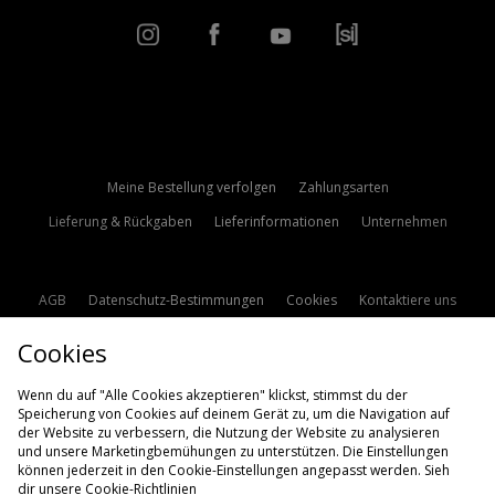
Meine Bestellung verfolgen
Zahlungsarten
Lieferung & Rückgaben
Lieferinformationen
Unternehmen
AGB
Datenschutz-Bestimmungen
Cookies
Kontaktiere uns
Studentenrabatt
Affiliate werden
Cookie Einstellungen
Cookies
Modern Slavery Statement
Wenn du auf "Alle Cookies akzeptieren" klickst, stimmst du der
Speicherung von Cookies auf deinem Gerät zu, um die Navigation auf
der Website zu verbessern, die Nutzung der Website zu analysieren
und unsere Marketingbemühungen zu unterstützen. Die Einstellungen
können jederzeit in den Cookie-Einstellungen angepasst werden. Sieh
dir unsere
Cookie-Richtlinien