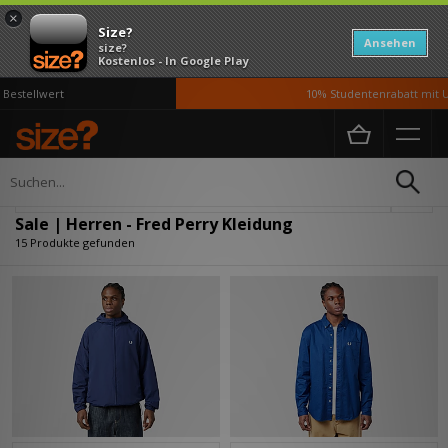
×
Size?
Ansehen
size?
Kostenlos - In Google Play
stellwert
10% Studentenrabatt mit UNi
Home
Herren
Kleidung
Verfeinern
Sale | Herren - Fred Perry Kleidung
15 Produkte gefunden