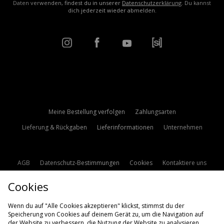
Daten verwenden, findest du in unserer
Datenschutzerklärung
. Du kannst
dich jederzeit wieder abmelden.
Meine Bestellung verfolgen
Zahlungsarten
Lieferung & Rückgaben
Lieferinformationen
Unternehmen
AGB
Datenschutz-Bestimmungen
Cookies
Kontaktiere uns
Studentenrabatt
Affiliate werden
Cookie Einstellungen
Cookies
Modern Slavery Statement
Wenn du auf "Alle Cookies akzeptieren" klickst, stimmst du der
Speicherung von Cookies auf deinem Gerät zu, um die Navigation auf
der Website zu verbessern, die Nutzung der Website zu analysieren