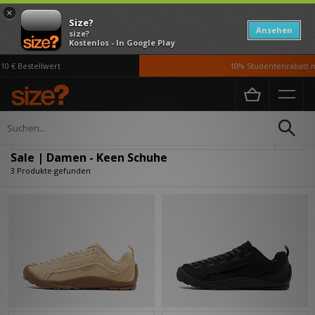
×
Size?
Ansehen
size?
Kostenlos - In Google Play
0 € Bestellwert
10% Studentenrabatt m
Home
Damen
Schuhe
Verfeinern
Sale | Damen - Keen Schuhe
3 Produkte gefunden