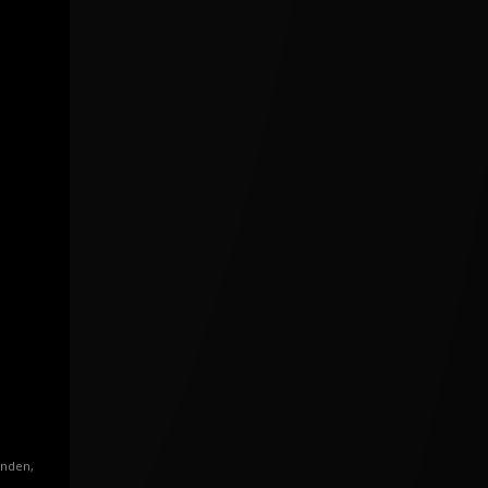
enden,