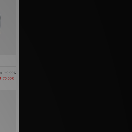
ar
110,00€
zt
70,00€