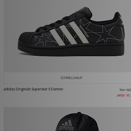
SCHNELLKAUF
adidas Originals Superstar II Damen
War
12
Jetzt
80