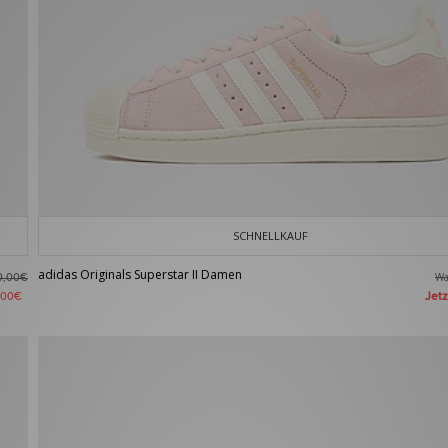
SCHNELLKAUF
adidas Originals Superstar II Damen
W
0,00€
Jet
,00€