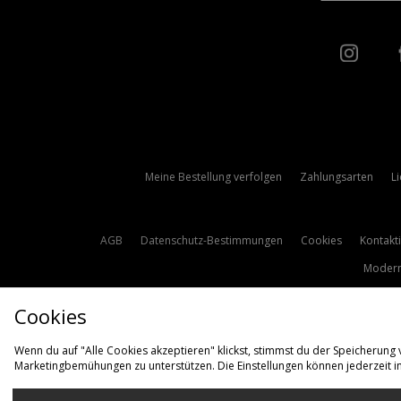
Meine Bestellung verfolgen
Zahlungsarten
L
AGB
Datenschutz-Bestimmungen
Cookies
Kontakt
Modern
Cookies
Wenn du auf "Alle Cookies akzeptieren" klickst, stimmst du der Speicherung
Marketingbemühungen zu unterstützen. Die Einstellungen können jederzeit i
L