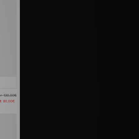
ar
130,00€
zt
80,00€