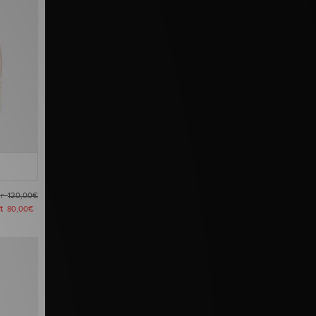
ar
120,00€
zt
80,00€