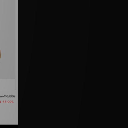
ar
110,00€
zt
65,00€