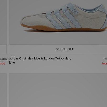
SCHNELLKAUF
adidas Originals x Liberty London Tokyo Mary
W
0,00€
Jane
Jet
,00€