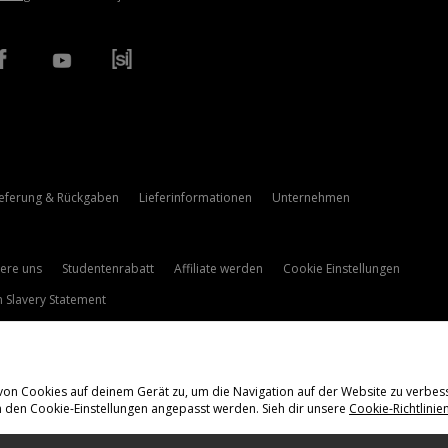
ieferung & Rückgaben
Lieferinformationen
Unternehmen
iere uns
Studentenrabatt
Affiliate werden
Cookie Einstellungen
 Slavery Statement
 von Cookies auf deinem Gerät zu, um die Navigation auf der Website zu verbes
n den Cookie-Einstellungen angepasst werden. Sieh dir unsere
Cookie-Richtlinie
ieferung Nach