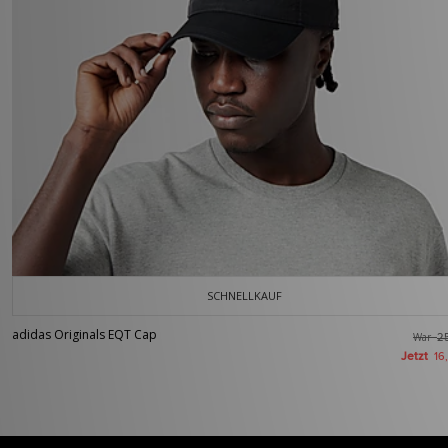
SCHNELLKAUF
adidas Originals EQT Cap
War
2
Jetzt
16