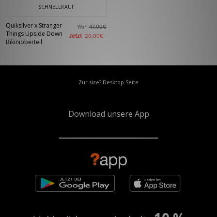
SCHNELLKAUF
Quiksilver x Stranger
War
47,00€
Things Upside Down
Jetzt
20,00€
Bikinioberteil
Zur size? Desktop Seite
Download unsere App