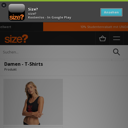
×
Size?
Ansehen
size?
Kostenlos - In Google Play
llwert
10% Studentenrabatt mit UNiDA
Home
Damen
Kleidung
T-Shirts
Verfeinern
Damen - T-Shirts
Produkt