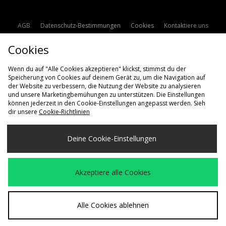
AGB
Datenschutz-Bestimmungen
Cookies
Kontaktiere uns
Studentenrabatt
Affiliate werden
Cookie Einstellungen
Cookies
Modern Slavery Statement
Wenn du auf "Alle Cookies akzeptieren" klickst, stimmst du der
Speicherung von Cookies auf deinem Gerät zu, um die Navigation auf
der Website zu verbessern, die Nutzung der Website zu analysieren
und unsere Marketingbemühungen zu unterstützen. Die Einstellungen
können jederzeit in den Cookie-Einstellungen angepasst werden. Sieh
dir unsere
Cookie-Richtlinien
Lieferung Nach
Deine Cookie-Einstellungen
Deutschland
Wir akzeptieren die folgenden Zahlungsmethoden
Akzeptiere alle Cookies
Besuchen Sie unsere Unternehmens-Website auf
www.jdplc.com
Alle Cookies ablehnen
Copyright © 2026 size? Alle Rechte vorbehalten.