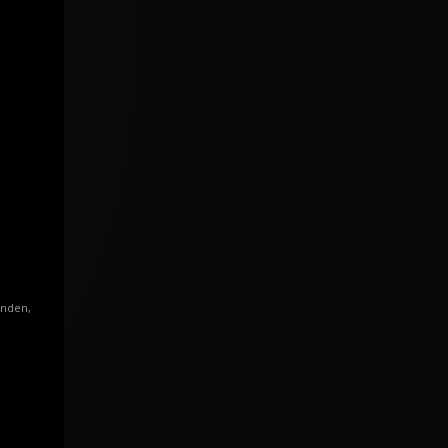
enden,