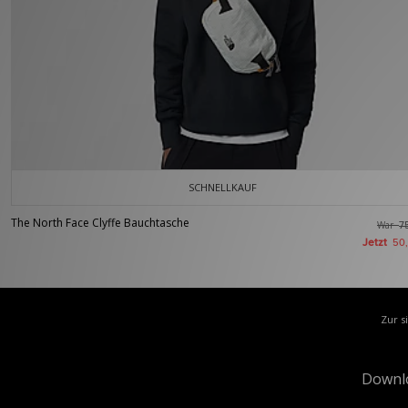
SCHNELLKAUF
The North Face Clyffe Bauchtasche
War
7
Jetzt
50
Zur s
Downl