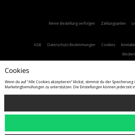
Meine Bestellung verfolgen
Zahlungsarten
L
AGB
Datenschutz-Bestimmungen
Cookies
Kontakt
Modern
Cookies
Wenn du auf "Alle Cookies akzeptieren" klickst, stimmst du der Speicherung
Marketingbemühungen zu unterstützen. Die Einstellungen können jederzeit i
L
Deutschl
Wir akzeptieren d