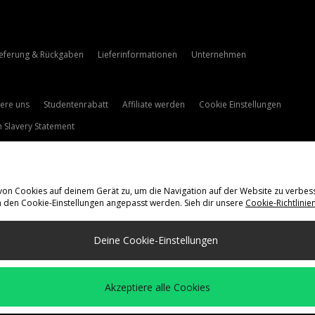
ieferung & Rückgaben
Lieferinformationen
Unternehmen
iere uns
Studentenrabatt
Affiliate werden
Cookie Einstellungen
 Slavery Statement
 von Cookies auf deinem Gerät zu, um die Navigation auf der Website zu verbes
n den Cookie-Einstellungen angepasst werden. Sieh dir unsere
Cookie-Richtlinie
ieferung Nach
Deine Cookie-Einstellungen
and
ie folgenden Zahlungsmethoden
Akzeptiere alle Cookies