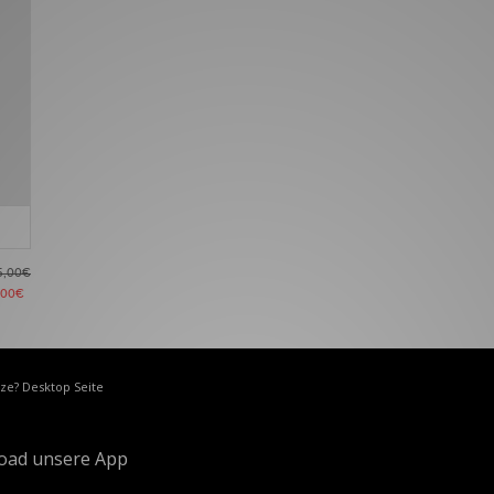
5,00€
,00€
ize? Desktop Seite
oad unsere App