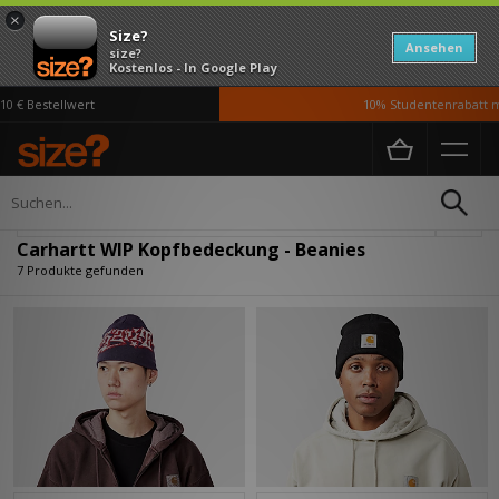
×
Size?
Ansehen
size?
Kostenlos - In Google Play
€ Bestellwert
10% Studentenrabatt mi
Home
Damen
Accessoires
Kopfbedeckung
Verfeinern
Carhartt WIP Kopfbedeckung - Beanies
7 Produkte gefunden