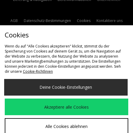
AGB
Datenschutz-Bestimmungen
Cookies
Kontaktiere uns
Studentenrabatt
Affiliate werden
Cookie Einstellungen
Cookies
Modern Slavery Statement
Wenn du auf "Alle Cookies akzeptieren" klickst, stimmst du der
Speicherung von Cookies auf deinem Gerät zu, um die Navigation auf
der Website zu verbessern, die Nutzung der Website zu analysieren
und unsere Marketingbemühungen zu unterstützen. Die Einstellungen
können jederzeit in den Cookie-Einstellungen angepasst werden. Sieh
dir unsere
Cookie-Richtlinien
Lieferung Nach
Deine Cookie-Einstellungen
Deutschland
Wir akzeptieren die folgenden Zahlungsmethoden
Akzeptiere alle Cookies
Besuchen Sie unsere Unternehmens-Website auf
www.jdplc.com
Alle Cookies ablehnen
Copyright © 2026 size? Alle Rechte vorbehalten.