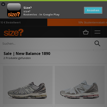
×
Size?
Ansehen
size?
Kostenlos - In Google Play
0 € Bestellwert
10% Studentenrabatt m
Home
Sale | New Balance 1890
Verfeinern
Sale | New Balance 1890
2 Produkte gefunden