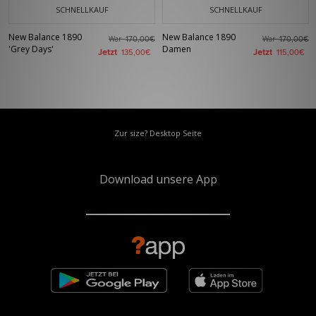
SCHNELLKAUF
SCHNELLKAUF
New Balance 1890
New Balance 1890
War
War
170,00€
170,00€
'Grey Days'
Damen
Jetzt
Jetzt
135,00€
115,00€
Zur size? Desktop Seite
Download unsere App