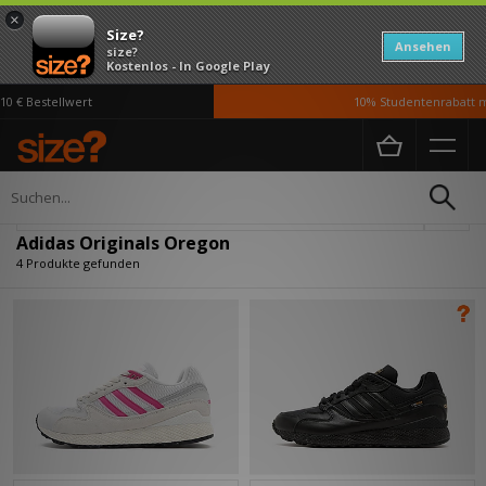
×
Size?
Ansehen
size?
Kostenlos - In Google Play
 € Bestellwert
10% Studentenrabatt mi
Home
Adidas Originals Oregon
Verfeinern
Adidas Originals Oregon
4 Produkte gefunden