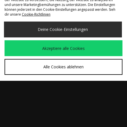
SCHNELLKAUF
SCHNELLKAUF
und unsere Marketingbemühungen zu unterstützen. Die Einstellungen
können jederzeit in den Cookie-Einstellungen angepasst werden. Sieh
adidas Originals EQT
adidas Originals SST
dir unsere
Cookie-Richtlinien
120,00€
War
20,00€
Socken 2er-Pack
Premium
Jetzt
13,00€
Trainingsjacke
Deine Cookie-Einstellungen
Akzeptiere alle Cookies
Alle Cookies ablehnen
SCHNELLKAUF
SCHNELLKAUF
adidas Originals
adidas Originals
100,00€
80,00€
Beckenbauer
Premium 3-Streifen
Premium
Poloshirt
Trainingshose